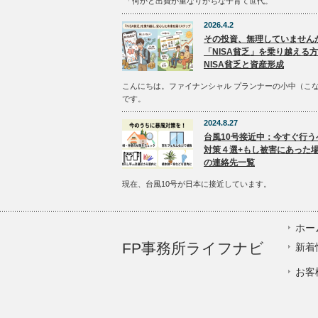
「何かと出費が重なりがちな子育て世代。
2026.4.2
その投資、無理していません
「NISA貧乏」を乗り越える
NISA貧乏と資産形成
こんにちは。ファイナンシャル プランナーの小中（こ
です。
2024.8.27
台風10号接近中：今すぐ行う
対策４選+もし被害にあった
の連絡先一覧
現在、台風10号が日本に接近しています。
ホー
FP事務所ライフナビ
新着
お客