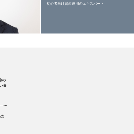
初心者向け資産運用のエキスパート
命の
い資
。
めの