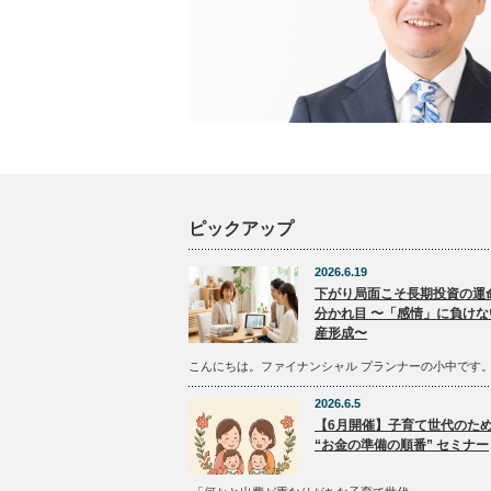
ピックアップ
2026.6.19
下がり局面こそ長期投資の運
分かれ目 〜「感情」に負けな
産形成〜
こんにちは。ファイナンシャル プランナーの小中です
2026.6.5
【6月開催】子育て世代のた
“お金の準備の順番” セミナー